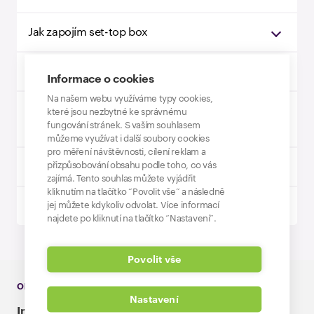
Jak zapojím set-top box
Jak na účet Nordic TV
Informace o cookies
Na našem webu využíváme typy cookies,
Jak si mohu stáhnout aplikaci Nordic TV do
které jsou nezbytné ke správnému
fungování stránek. S vaším souhlasem
chytré televize?
můžeme využívat i další soubory cookies
pro měření návštěvnosti, cílení reklam a
přizpůsobování obsahu podle toho, co vás
K čemu je rodičovský PIN a jak si ho nastavit?
zajímá. Tento souhlas můžete vyjádřit
kliknutím na tlačítko “Povolit vše” a následně
jej můžete kdykoliv odvolat. Více informací
Mám Nordic TV, bude mi dále fungovat?
najdete po kliknutí na tlačítko “Nastavení”.
Povolit vše
Objevte naše služby
Nastavení
Internet
Televize
Volání