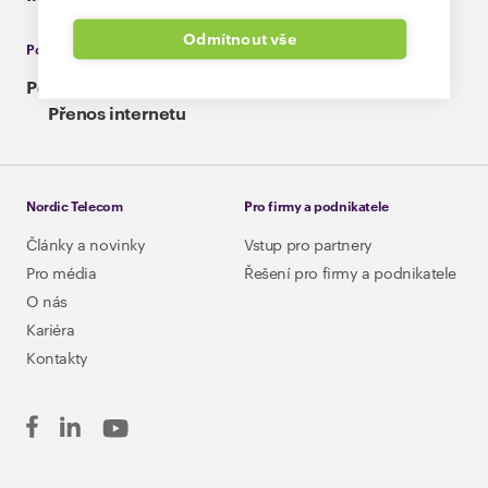
Odmítnout vše
Poradíme vám
Podpora
Samoobsluha
Slovník pojmů
Přenos internetu
Nordic Telecom
Pro firmy a podnikatele
Články a novinky
Vstup pro partnery
Pro média
Řešení pro firmy a podnikatele
O nás
Kariéra
Kontakty