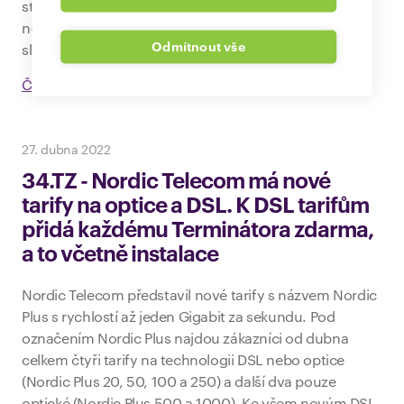
strategické partnerství a budou si vzájemně nabízet
některé své služby. Všichni zákazníci, kteří mají
Odmítnout vše
službu Telly internet přejdou do sítě Nordic Telecom.
Číst celou zprávu
27. dubna 2022
34.TZ - Nordic Telecom má nové
tarify na optice a DSL. K DSL tarifům
přidá každému Terminátora zdarma,
a to včetně instalace
Nordic Telecom představil nové tarify s názvem Nordic
Plus s rychlostí až jeden Gigabit za sekundu. Pod
označením Nordic Plus najdou zákazníci od dubna
celkem čtyři tarify na technologii DSL nebo optice
(Nordic Plus 20, 50, 100 a 250) a další dva pouze