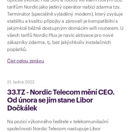
optické (Nordic Plus 500 a 1000). Ke všem novým DSL
tarifům Nordic jako jediný operátor nabízí zdarma tzv.
Terminátor (speciálně vyladěný modem), který zvyšuje
stabilitu a kvalitu přípojky a zároveň je kompatibilní s
jakýmkoli běžně dostupným domácím wifi routerem. U
všech tarifů Nordic Plus je navíc aktivace pro nové
zákazníky zdarma, tj. bez jakýchkoliv instalačních
poplatků.
Číst celou zprávu
21. ledna 2022
33.TZ - Nordic Telecom mění CEO.
Od února se jím stane Libor
Dočkálek
Na pozici výkonného ředitele v telekomunikační
společnosti Nordic Telecom nastupuje Libor