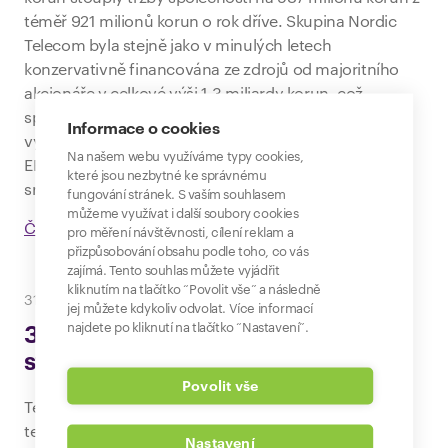
téměř 921 milionů korun o rok dříve. Skupina Nordic
Telecom byla stejně jako v minulých letech
konzervativně financována ze zdrojů od majoritního
akcionáře v celkové výši 1,3 miliardy korun, což
společnosti poskytuje robustní pozici pro ještě
Informace o cookies
výraznější expanzi v roce 2024. Konsolidovaný zisk
Na našem webu využíváme typy cookies,
EBITDA činil loni 112 milionů korun, což znamená ve
které jsou nezbytné ke správnému
srovnání s rokem 2022 nárůst o 32 procent.
fungování stránek. S vaším souhlasem
můžeme využívat i další soubory cookies
Číst celou zprávu
pro měření návštěvnosti, cílení reklam a
přizpůsobování obsahu podle toho, co vás
zajímá. Tento souhlas můžete vyjádřit
kliknutím na tlačítko “Povolit vše” a následně
31. května 2023
jej můžete kdykoliv odvolat. Více informací
najdete po kliknutí na tlačítko “Nastavení”.
35.TZ - Nordic Telecom uzavírá
strategické partnerství s Telly
Povolit vše
Televizní operátor Telly a poskytovatel
telekomunikačních služeb Nordic Telecom uzavřeli
Nastavení