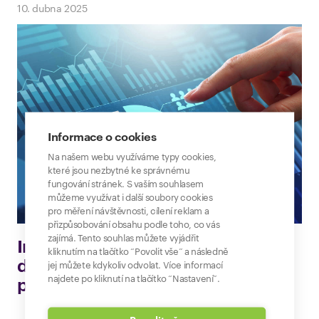
10. dubna 2025
Informace o cookies
Na našem webu využíváme typy cookies,
které jsou nezbytné ke správnému
fungování stránek. S vaším souhlasem
můžeme využívat i další soubory cookies
pro měření návštěvnosti, cílení reklam a
přizpůsobování obsahu podle toho, co vás
zajímá. Tento souhlas můžete vyjádřit
Internetové návyky pod lupou: Co
kliknutím na tlačítko “Povolit vše” a následně
děláme na internetu a k čemu
jej můžete kdykoliv odvolat. Více informací
najdete po kliknutí na tlačítko “Nastavení”.
používáme AI?