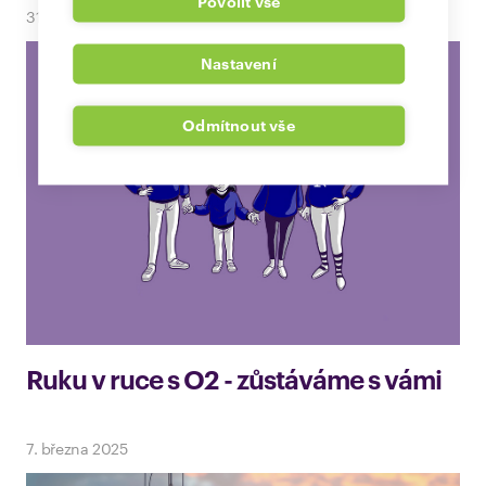
Povolit vše
31. března 2025
Nastavení
Odmítnout vše
Ruku v ruce s O2 - zůstáváme s vámi
7. března 2025