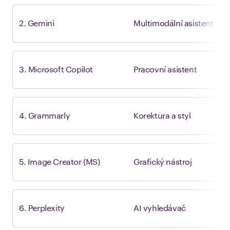
2. Gemini
Multimodální asistent
2
3. Microsoft Copilot
Pracovní asistent
4. Grammarly
Korektura a styl
5. Image Creator (MS)
Grafický nástroj
1
6. Perplexity
AI vyhledávač
1