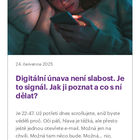
24. července 2025
Digitální únava není slabost. Je
to signál. Jak ji poznat a co s ní
dělat?
Je 22:47. Už potřetí dnes scrollujete, aniž byste
věděli proč. Oči pálí, hlava je těžká, ale přesto
ještě jednou otevřete e-mail. Možná jen na
chvíli. Možná tam něco bude. Možná… nic.