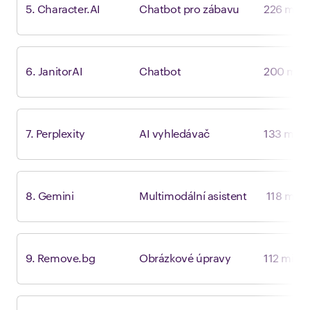
5. Character.AI
Chatbot pro zábavu
226 mil
6. JanitorAI
Chatbot
200 mil.
7. Perplexity
AI vyhledávač
133 mil.
8. Gemini
Multimodální asistent
118 mil
9. Remove.bg
Obrázkové úpravy
112 mil.