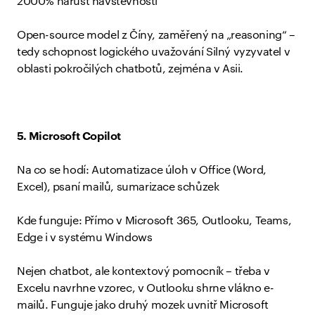
2000% nárůst návštěvnosti
Open-source model z Číny, zaměřený na „reasoning“ –
tedy schopnost logického uvažování Silný vyzyvatel v
oblasti pokročilých chatbotů, zejména v Asii.
5. Microsoft Copilot
Na co se hodí: Automatizace úloh v Office (Word,
Excel), psaní mailů, sumarizace schůzek
Kde funguje: Přímo v Microsoft 365, Outlooku, Teams,
Edge i v systému Windows
Nejen chatbot, ale kontextový pomocník – třeba v
Excelu navrhne vzorec, v Outlooku shrne vlákno e-
mailů. Funguje jako druhý mozek uvnitř Microsoft