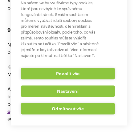
Výrazněji se prosazuje i v Evropě. Oceňovaný pro
Na našem webu využíváme typy cookies,
přirozené a kontextové odpovědi.
které jsou nezbytné ke správnému
fungování stránek. S vaším souhlasem
můžeme využívat i další soubory cookies
pro měření návštěvnosti, cílení reklam a
9. Grammarly
přizpůsobování obsahu podle toho, co vás
zajímá. Tento souhlas můžete vyjádřit
kliknutím na tlačítko “Povolit vše” a následně
Na co se hodí: Opravy gramatiky, stylu, navrhování
jej můžete kdykoliv odvolat. Více informací
přepisů, generování textů
najdete po kliknutí na tlačítko “Nastavení”.
Kde funguje: Rozšíření do prohlížečů, Google Docs,
Povolit vše
Microsoft Word, mobilní klávesnice
AI „supervizor“ při psaní – navrhne přeformulování,
Nastavení
tone of voice, a dokonce celý odstavec. Aplikace
podporuje angličtinu, český protějšek je například
Odmítnout vše
opravidlo.cz
, byť nfunguje jen na webu a nejde o tak
sofistikovaný nástroj.