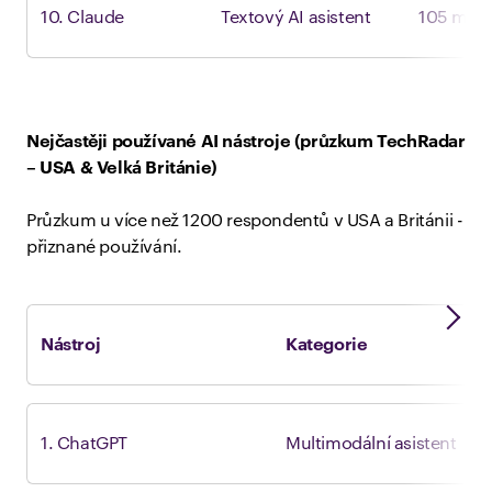
10. Claude
Textový AI asistent
105 mil.
Nejčastěji používané AI nástroje (průzkum TechRadar
– USA & Velká Británie)
Průzkum u více než 1200 respondentů v USA a Británii -
přiznané používání.
Nástroj
Kategorie
P
1. ChatGPT
Multimodální asistent