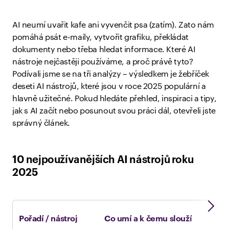
AI neumí uvařit kafe ani vyvenčit psa (zatím). Zato nám
pomáhá psát e-maily, vytvořit grafiku, překládat
dokumenty nebo třeba hledat informace. Které AI
nástroje nejčastěji používáme, a proč právě tyto?
Podívali jsme se na tři analýzy – výsledkem je žebříček
deseti AI nástrojů, které jsou v roce 2025 populární a
hlavně užitečné. Pokud hledáte přehled, inspiraci a tipy,
jak s AI začít nebo posunout svou práci dál, otevřeli jste
správný článek.
10 nejpoužívanějších AI nástrojů roku
2025
Pořadí / nástroj
Co umí a k čemu slouží