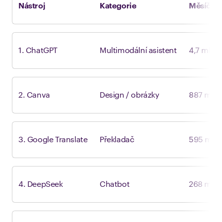
Nástroj
Kategorie
Měsíční 
1. ChatGPT
Multimodální asistent
4,7 mld.
2. Canva
Design / obrázky
887 mil.
3. Google Translate
Překladač
595 mil.
4. DeepSeek
Chatbot
268 mil