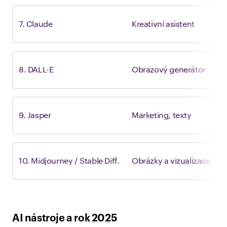
7. Claude
Kreativní asistent
8. DALL·E
Obrazový generátor
9
9. Jasper
Marketing, texty
10. Midjourney / Stable Diff.
Obrázky a vizualizace
8
AI nástroje a rok 2025