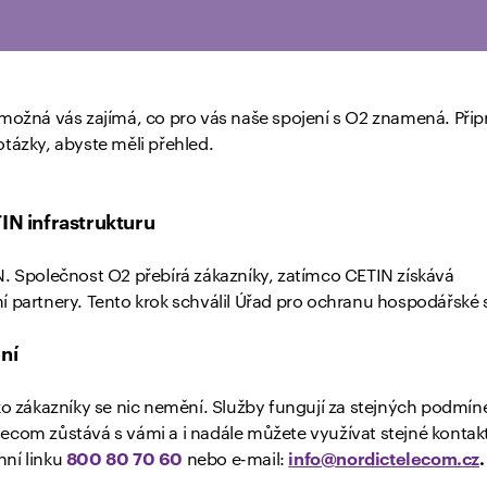
 možná vás zajímá, co pro vás naše spojení s O2 znamená. Připr
otázky, abyste měli přehled.
IN infrastrukturu
N. Společnost O2 přebírá zákazníky, zatímco CETIN získává
í partnery. Tento krok schválil Úřad pro ochranu hospodářské 
ní
ako zákazníky se nic nemění. Služby fungují za stejných podmín
ecom zůstává s vámi a i nadále můžete využívat stejné kontak
nní linku
800 80 70 60
nebo e-mail:
info@nordictelecom.cz
.