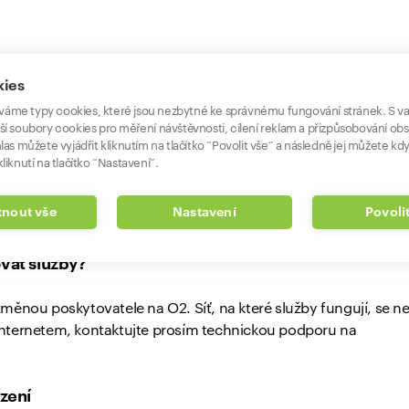
ele může vyvolávat otázky, proto na rovinu říkáme, že zdraž
kies
y neplánujeme. Vaše podmínky a ceny zůstávají stejné.
áme typy cookies, které jsou nezbytné ke správnému fungování stránek. S v
ší soubory cookies pro měření návštěvnosti, cílení reklam a přizpůsobování ob
ení s O2?
las můžete vyjádřit kliknutím na tlačítko “Povolit vše” a následně jej můžete kdy
liknutí na tlačítko “Nastavení”.
ení systémů tak, aby zákazníci Nordic Telecom mohli v budo
 speciální nabídky nebo benefity jako Unity cashback od AirBa
nout vše
Nastavení
Povoli
 dostupné, budeme vás včas informovat.
vat služby?
měnou poskytovatele na O2. Síť, na které služby fungují, se n
nternetem, kontaktujte prosím technickou podporu na
ízení