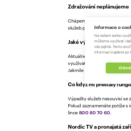
Zdražování neplánujeme
Chápeme, že změna poskytovat
Informace o coo
služeb pro stávající zákazník
Na našem webu využív
můžeme využívat i dal
Jaké výhody přinese spoj
vás zajímá. Tento souh
informací najdete po k
Aktuálně pracujeme na propoj
využívat výhody O2, například
Odmít
Jakmile budou tyto možnosti
Co když mi přestaly fungo
Výpadky služeb nesouvisí se z
Pokud zaznamenáte potíže s i
lince
800 80 70 60
.
Nordic TV a pronajatá zař