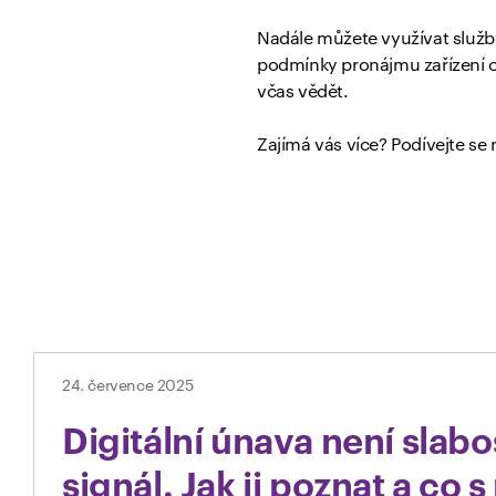
Nadále můžete využívat služby
podmínky pronájmu zařízení 
včas vědět.
Zajímá vás více? Podívejte se
24. července 2025
Digitální únava není slabos
signál. Jak ji poznat a co s 