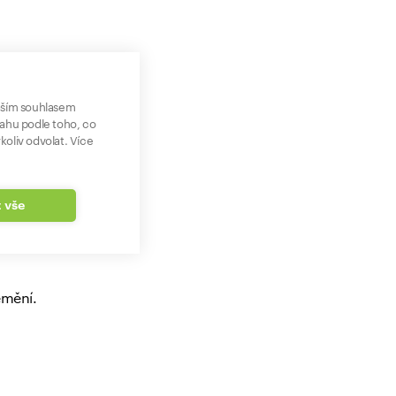
ování
aším souhlasem
sahu podle toho, co
koliv odvolat. Více
ucnu
nk.
t vše
emění.