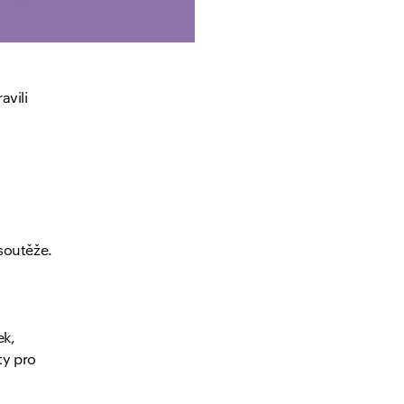
avili
soutěže.
ek,
ty pro