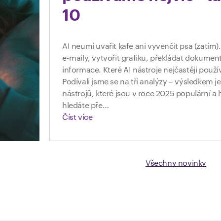
10
AI neumí uvařit kafe ani vyvenčit psa (zatí
e-maily, vytvořit grafiku, překládat dokumen
informace. Které AI nástroje nejčastěji použ
Podívali jsme se na tři analýzy – výsledkem je
nástrojů, které jsou v roce 2025 populární a
hledáte pře…
Číst více
Všechny novinky