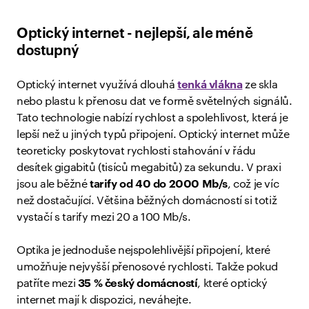
Optický internet - nejlepší, ale méně
dostupný
Optický internet využívá dlouhá
tenká vlákna
ze skla
nebo plastu k přenosu dat ve formě světelných signálů.
Tato technologie nabízí rychlost a spolehlivost, která je
lepší než u jiných typů připojení. Optický internet může
teoreticky poskytovat rychlosti stahování v řádu
desítek gigabitů (tisíců megabitů) za sekundu. V praxi
jsou ale běžné
tarify od 40 do 2000 Mb/s
, což je víc
než dostačující. Většina běžných domácností si totiž
vystačí s tarify mezi 20 a 100 Mb/s.
Optika je jednoduše nejspolehlivější připojení, které
umožňuje nejvyšší přenosové rychlosti. Takže pokud
patříte mezi
35 % český domácností
, které optický
internet mají k dispozici, neváhejte.