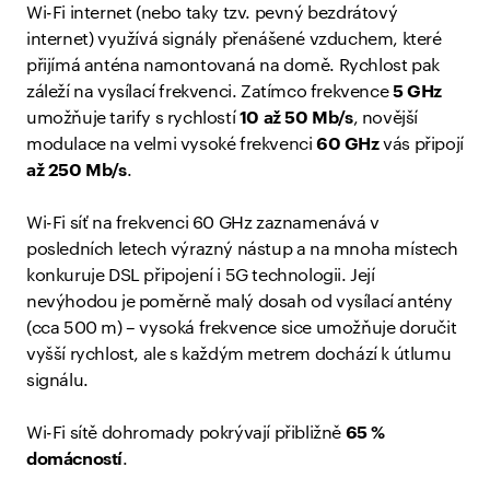
Wi-Fi internet (nebo taky tzv. pevný bezdrátový
internet) využívá signály přenášené vzduchem, které
přijímá anténa namontovaná na domě. Rychlost pak
záleží na vysílací frekvenci. Zatímco frekvence
5 GHz
umožňuje tarify s rychlostí
10 až 50 Mb/s
, novější
modulace na velmi vysoké frekvenci
60 GHz
vás připojí
až 250 Mb/s
.
Wi-Fi síť na frekvenci 60 GHz zaznamenává v
posledních letech výrazný nástup a na mnoha místech
konkuruje DSL připojení i 5G technologii. Její
nevýhodou je poměrně malý dosah od vysílací antény
(cca 500 m) – vysoká frekvence sice umožňuje doručit
vyšší rychlost, ale s každým metrem dochází k útlumu
signálu.
Wi-Fi sítě dohromady pokrývají přibližně
65 %
domácností
.