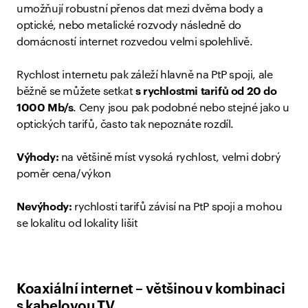
umožňují robustní přenos dat mezi dvěma body a
optické, nebo metalické rozvody následně do
domácností internet rozvedou velmi spolehlivě.
Rychlost internetu pak záleží hlavně na PtP spoji, ale
běžně se můžete setkat
s rychlostmi tarifů od 20 do
1000 Mb/s
. Ceny jsou pak podobné nebo stejné jako u
optických tarifů, často tak nepoznáte rozdíl.
Výhody:
na většině míst vysoká rychlost, velmi dobrý
poměr cena/výkon
Nevýhody:
rychlosti tarifů závisí na PtP spoji a mohou
se lokalitu od lokality lišit
Koaxiální internet – většinou v kombinaci
s kabelovou TV