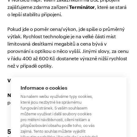
V Nordicu např. všem zákazníkům na DSL připojení
zajišťujeme zdarma zařízení
Terminátor
, které se stará
o lepší stabilitu připojení.
Pokud jde o poměr cena/výkon, jde spíše o průměrný
výtlak. Rychlost technologie je na velké části míst
limitovaná desítkami megabitů a cena bývá v
porovnání s optikou o něco vyšší. Jinými slovy, za cenu
v řádu 400 až 600 Kč dostanete výrazně nižší rychlost
než v případě optiky.
Výhody:
dostupné prakticky po celém Česku
Informace o cookies
Nevýhody:
rychlost tarifů v závislosti na lokalitě, nižší
Na našem webu využíváme typy cookies,
které jsou nezbytné ke správnému
poměr cena/výkon
fungování stránek. S vaším souhlasem
můžeme využívat i další soubory cookies
pro měření návštěvnosti, cílení reklam a
přizpůsobování obsahu podle toho, co vás
5G internet na doma - rychle rostoucí
zajímá. Tento souhlas můžete vyjádřit