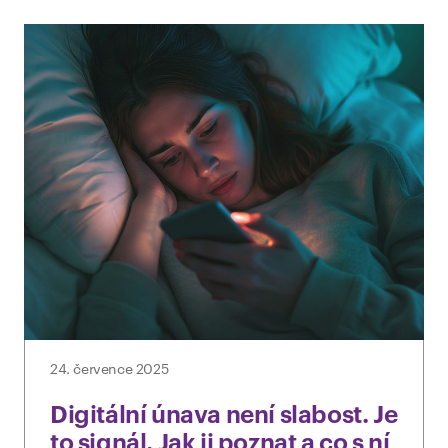
24. července 2025
Digitální únava není slabost. Je
to signál. Jak ji poznat a co s ní