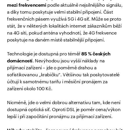
mezi frekvencemi
podle aktuálně nejsilnějšího signálu,
a díky tomu poskytuje velmi stabilní připojení. Část
frekvenčních pásem využívá 5G i 4G síť. Může se proto
stát, že v některých lokalitách internet zákazníkům běží
na 4G síti, pokud anténa vyhodnotí, že 4G frekvence
poskytuje na daném místě stabilnější připojení.
Technologie je dostupná pro téměř
85 % českých
domácností
. Nevýhodou jsou vyšší náklady na
přijímací zařízení – jde o poměrně drahou a
sofistikovanou „krabičku“. Většinou tak poskytovatelé
účtují k samotnému tarifu i měsíční pronájem za
zařízení okolo 100 Kč.
Nicméně, jde o velmi dobrou alternativu tam, kde není
dostupná optická síť. Oproti DSL je poměr cena/výkon
lepší i při započítání pronájmu za přijímací zařízení.