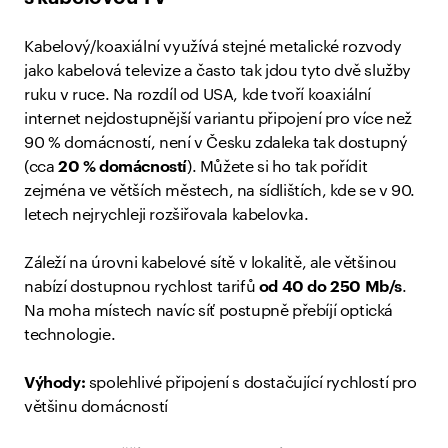
Kabelový/koaxiální využívá stejné metalické rozvody
jako kabelová televize a často tak jdou tyto dvě služby
ruku v ruce. Na rozdíl od USA, kde tvoří koaxiální
internet nejdostupnější variantu připojení pro více než
90 % domácností, není v Česku zdaleka tak dostupný
(cca
20
% domácností
). Můžete si ho tak pořídit
zejména ve větších městech, na sídlištích, kde se v 90.
letech nejrychleji rozšiřovala kabelovka.
Záleží na úrovni kabelové sítě v lokalitě, ale většinou
nabízí dostupnou rychlost tarifů
od
40
do
250 Mb/s
.
Na moha místech navíc síť postupně přebíjí optická
technologie.
Výhody:
spolehlivé připojení s dostačující rychlostí pro
většinu domácností