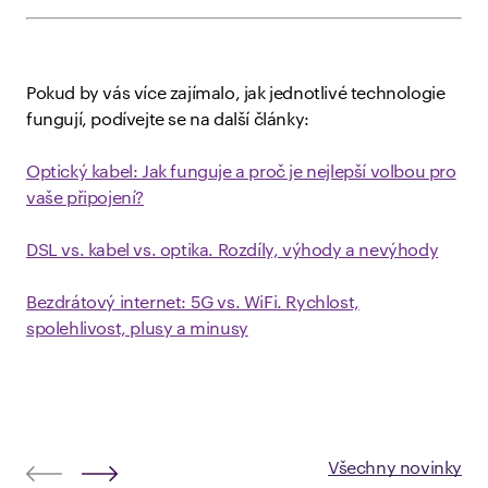
Pokud by vás více zajímalo, jak jednotlivé technologie
fungují, podívejte se na další články:
Optický kabel: Jak funguje a proč je nejlepší volbou pro
vaše připojení?
DSL vs. kabel vs. optika. Rozdíly, výhody a nevýhody
Bezdrátový internet: 5G vs. WiFi. Rychlost,
spolehlivost, plusy a minusy
Všechny novinky