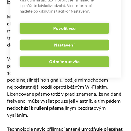
kliknutím na tlačítko “Povolit vše” a následně
bezdrátová alternativa
jej můžete kdykoliv odvolat. Více informací
najdete po kliknutí na tlačítko “Nastavení”.
Mobilní 5G technologie se rychle stává praktickou
alternativou i pro domácí internet. Poskytovatelé, kteří
Povolit vše
mají zakoupenou licenci, nabízejí na této síti zatím
tarify
30 až 100 Mb/s
, což pokryje potřeby většiny
domácností.
Nastavení
Velkou výhodou technologie (zatím) není rychlost
Odmítnout vše
připojení, ale právě
licencované frekvence
a
schopnost přijímací antény měnit frekvenční pásma
podle nejsilnějšího signálu, což je mimochodem
nejpodstatnější rozdíl oproti běžným Wi-Fi sítím.
Licencované pásmo totiž v praxi znamená, že na dané
frekvenci může vysílat pouze její vlastník, a tím pádem
nedochází k rušení pásma
jiným bezdrátovým
vysíláním.
Technologie navíc přijímací anténě umožňuje
přepínat