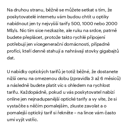
Na druhou stranu, běžně se můžete setkat s tím, že
poskytovatelé internetu vám budou chtít u optiky
nabídnout jen ty nejvyšší tarify 500, 1000 nebo 2000
Mb/s. Nic tím sice nezkazíte, ale ruku na srdce, patrně
budete přeplácet, protože takto rychlé připojení
potřebují jen vícegenerační domácnosti, případně
profíci, kteří denně stahují a nahrávají stovky gigabajtů
dat.
U nabídky optických tarifů je totiž běžné, že dostanete
nižší cenu na omezenou dobu (zpravidla 3 až 6 měsíců)
a následně budete platit víc s ohledem na rychlost
tarifu. Každopádně, pokud u vás poskytovatel nabízí
online jen nejnadupanější optické tarify a vy víte, že si
vystačíte s něčím pomalejším, zkuste zavolat a o
pomalejší optický tarif si řekněte – na lince vám často
umí vyjít vstříc.