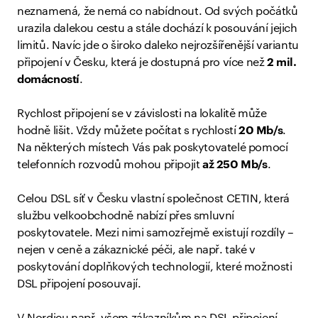
neznamená, že nemá co nabídnout. Od svých počátků
urazila dalekou cestu a stále dochází k posouvání jejich
limitů. Navíc jde o široko daleko nejrozšířenější variantu
připojení v Česku, která je dostupná pro více než
2 mil.
d
omácností
.
Rychlost připojení se v závislosti na lokalitě může
hodně lišit. Vždy můžete počítat s rychlostí
20 Mb/s
.
Na některých místech Vás pak poskytovatelé pomocí
telefonních rozvodů mohou připojit
až 250 Mb/s
.
Celou DSL síť v Česku vlastní společnost CETIN, která
službu velkoobchodně nabízí přes smluvní
poskytovatele. Mezi nimi samozřejmě existují rozdíly –
nejen v ceně a zákaznické péči, ale např. také v
poskytování doplňkových technologií, které možnosti
DSL připojení posouvají.