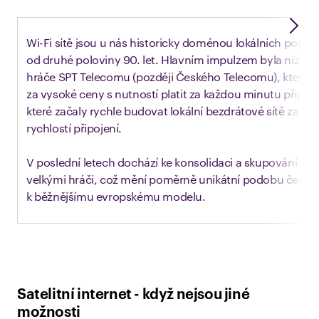
Wi-Fi sítě jsou u nás historicky doménou lokálních poskyt
od druhé poloviny 90. let. Hlavním impulzem byla nízká f
hráče SPT Telecomu (později Českého Telecomu), který n
za vysoké ceny s nutností platit za každou minutu připoje
které začaly rychle budovat lokální bezdrátové sítě za stab
rychlostí připojení.
V poslední letech dochází ke konsolidaci a skupování tě
velkými hráči, což mění poměrně unikátní podobu české
k běžnějšímu evropskému modelu.
Satelitní internet - když nejsou jiné
možnosti