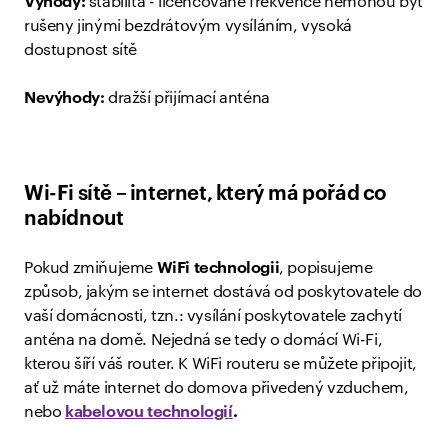
Výhody:
stabilita - licencované frekvence nemohou být
rušeny jinými bezdrátovým vysíláním, vysoká
dostupnost sítě
Nevýhody:
dražší přijímací anténa
Wi-Fi sítě – internet, který má pořád co
nabídnout
Pokud zmiňujeme
WiFi technologii
, popisujeme
způsob, jakým se internet dostává od poskytovatele do
vaší domácnosti, tzn.: vysílání poskytovatele zachytí
anténa na domě. Nejedná se tedy o domácí Wi-Fi,
kterou šíří váš router. K WiFi routeru se můžete připojit,
ať už máte internet do domova přivedený vzduchem,
nebo
kabelovou technologií
.