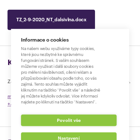
TZ_2-9-2020_NT_dalsivlna.docx
Informace o cookies
Na našem webu využíváme typy cookies,
které jsou nezbytné ke správnému
fungování stránek. S vaším souhlasem
Kontakt pro média
můžeme využívat i další soubory cookies
pro měření návštěvnosti, cílení reklam a
přizpůsobování obsahu podle toho, co vás
Zajímají vás podrobnosti? Napište nám nebo zavolejte.
zajímá. Tento souhlas můžete vyjádřit
kliknutím na tlačítko “Povolit vše” a následně
jej můžete kdykoliv odvolat. Více informací
media@nordictelecom.cz
najdete po kliknutí na tlačítko “Nastavení”.
+420 790 220 220
Povolit vše
Nastavení