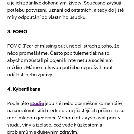
a jejich zdánlivě dokonalými životy. Současně zvyšují
potřebu potvrzení, uznání od ostatních, a tedy do jisté
míry odpoutání od vlastního úsudku.
3. FOMO
FOMO (Fear of missing out), neboli strach z toho, že
něco promeškáme. Často pociťujeme tlak na to,
abychom zůstali připojeni k internetu a sociálním
médiím. Máme nutkavou potřebu neprošvihnout
události nebo zprávy.
4. Kyberšikana
Podle této
studie
jsou zlé nebo posměšné komentáře
na sociálních sítích jednou z nejčastějších příčin stresu
mezi mladou generací. Mohou totiž vyvolávat pocity
studu, viny a izolace, což vede k úzkostem a
problémům s duševním zdravím.