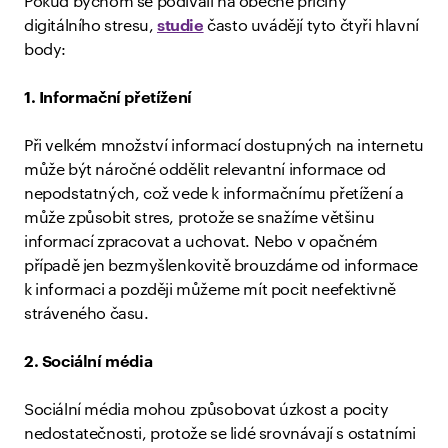
Pokud bychom se podívali na obecné příčiny
digitálního stresu,
studie
často uvádějí tyto čtyři hlavní
body:
1. Informační přetížení
Při velkém množství informací dostupných na internetu
může být náročné oddělit relevantní informace od
nepodstatných, což vede k informačnímu přetížení a
může způsobit stres, protože se snažíme většinu
informací zpracovat a uchovat. Nebo v opačném
případě jen bezmyšlenkovitě brouzdáme od informace
k informaci a později můžeme mít pocit neefektivně
stráveného času.
2. Sociální média
Sociální média mohou způsobovat úzkost a pocity
nedostatečnosti, protože se lidé srovnávají s ostatními