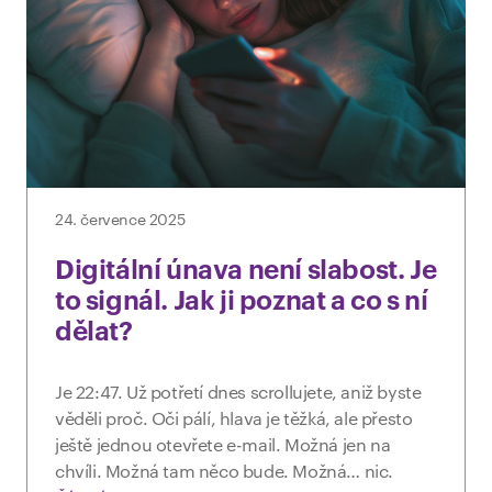
24. července 2025
Digitální únava není slabost. Je
to signál. Jak ji poznat a co s ní
dělat?
Je 22:47. Už potřetí dnes scrollujete, aniž byste
věděli proč. Oči pálí, hlava je těžká, ale přesto
ještě jednou otevřete e-mail. Možná jen na
chvíli. Možná tam něco bude. Možná… nic.