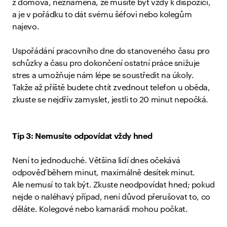
z domova, neznamená, že musíte být vždy k dispozici,
a je v pořádku to dát svému šéfovi nebo kolegům
najevo.
Uspořádání pracovního dne do stanoveného času pro
schůzky a času pro dokončení ostatní práce snižuje
stres a umožňuje nám lépe se soustředit na úkoly.
Takže až příště budete chtít zvednout telefon u oběda,
zkuste se nejdřív zamyslet, jestli to 20 minut nepočká.
Tip 3: Nemusíte odpovídat vždy hned
Není to jednoduché. Většina lidí dnes očekává
odpověď během minut, maximálně desítek minut.
Ale nemusí to tak být. Zkuste neodpovídat hned; pokud
nejde o naléhavý případ, není důvod přerušovat to, co
děláte. Kolegové nebo kamarádi mohou počkat.