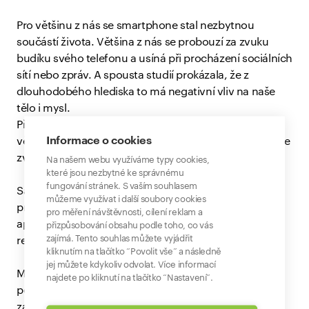
Pro většinu z nás se smartphone stal nezbytnou
součástí života. Většina z nás se probouzí za zvuku
budíku svého telefonu a usíná při procházení sociálních
sítí nebo zpráv. A spousta studií prokázala, že z
dlouhodobého hlediska to má negativní vliv na naše
tělo i mysl.
Přitom je to poměrně jednoduché - zkuste si dělat
Informace o cookies
vědomé přestávky od telefonu. Nejlepším způsobem je
zvolit si určitý čas, kdy telefon odložíte.
Na našem webu využíváme typy cookies,
které jsou nezbytné ke správnému
fungování stránek. S vaším souhlasem
Samotné chytré telefony dokonce poskytují podporu
můžeme využívat i další soubory cookies
pro podobné počínání. Umožní vám omezit používání
pro měření návštěvnosti, cílení reklam a
aplikací nebo třeba nastavit v určitý čas jen černobílý
přizpůsobování obsahu podle toho, co vás
zajímá. Tento souhlas můžete vyjádřit
režim obrazovky, aby telefon tolik nelákal.
kliknutím na tlačítko “Povolit vše” a následně
jej můžete kdykoliv odvolat. Více informací
Můžete například odložit telefon na noc ve 20 hodin a
najdete po kliknutí na tlačítko “Nastavení”.
podívat se na něj až druhý den nejdříve v 9, kdy
začínáte pracovat. To znamená, že každý den strávíte