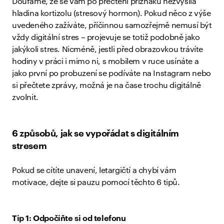
Doufáme, že se vám po přečtení příznaků nezvýšila
hladina kortizolu (stresový hormon). Pokud něco z výše
uvedeného zažíváte, příčinnou samozřejmě nemusí být
vždy digitální stres – projevuje se totiž podobně jako
jakýkoli stres. Nicméně, jestli před obrazovkou trávíte
hodiny v práci i mimo ni, s mobilem v ruce usínáte a
jako první po probuzení se podíváte na Instagram nebo
si přečtete zprávy, možná je na čase trochu digitálně
zvolnit.
6 způsobů, jak se vypořádat s digitálním
stresem
Pokud se cítíte unavení, letargičtí a chybí vám
motivace, dejte si pauzu pomocí těchto 6 tipů.
Tip 1: Odpočiňte si od telefonu