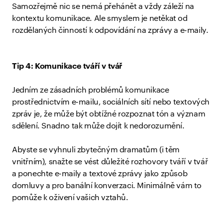
Samozřejmě nic se nemá přehánět a vždy záleží na
kontextu komunikace. Ale smyslem je netěkat od
rozdělaných činností k odpovídání na zprávy a e-maily.
Tip 4: Komunikace tváří v tvář
Jedním ze zásadních problémů komunikace
prostřednictvím e-mailu, sociálních sítí nebo textových
zpráv je, že může být obtížné rozpoznat tón a význam
sdělení. Snadno tak může dojít k nedorozumění.
Abyste se vyhnuli zbytečným dramatům (i těm
vnitřním), snažte se vést důležité rozhovory tváří v tvář
a ponechte e-maily a textové zprávy jako způsob
domluvy a pro banální konverzaci. Minimálně vám to
pomůže k oživení vašich vztahů.