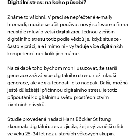
Digitální stres: na koho působí?
Známe to všichni. V práci se nepřečtené e-maily
hromadí, musíte se učit používat nový software a firma
neustále mluví o větší digitalizaci. Jednou z příčin
digitálního stresu totiž podle vědců je, když situace -
často v práci, ale i mimo ni - vyžaduje více digitálních
kompetencí, než kolik jich máme.
Na základě toho bychom mohli usuzovat, že starší
generace zažívá více digitálního stresu než mladší
generace, ale ve skutečnosti je to naopak. Další, možná
ještě důležitější příčinnou digitálního stresu je totiž
připoutání k digitálnímu světu prostřednictvím
životních návyků.
Studie provedená nadací Hans Böckler Stiftung
zkoumala digitální stres a zjistila, že je výraznější u lidí
ve věku 25-34 let než u starších věkových skupin.