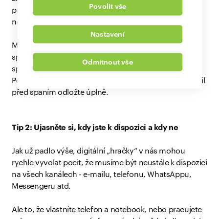
Povolit vše
přibližně 13 hodin bez telefonu, což poskytne vašemu
nervové soustavě čas na odpočinek.
Nastavení
Mimochodem zírání do telefonu nebo počítače před
spaním může ovlivnit nejen vaši náladu, ale také váš
Odmítnout vše
spánek. Kvůli působení
modrého světla
z displejů.
Používejte proto režim teplého světla, ale ideálně mobil
před spaním odložte úplně.
Tip 2: Ujasněte si, kdy jste k dispozici a kdy ne
Jak už padlo výše, digitální „hračky” v nás mohou
rychle vyvolat pocit, že musíme být neustále k dispozici
na všech kanálech - e-mailu, telefonu, WhatsAppu,
Messengeru atd.
Ale to, že vlastníte telefon a notebook, nebo pracujete