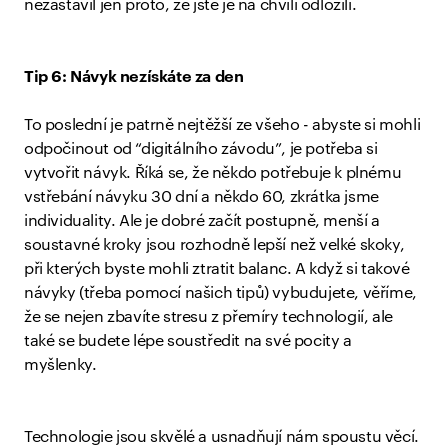
nezastavil jen proto, že jste je na chvíli odložili.
Tip 6: Návyk nezískáte za den
To poslední je patrně nejtěžší ze všeho - abyste si mohli
odpočinout od “digitálního závodu”, je potřeba si
vytvořit návyk. Říká se, že někdo potřebuje k plnému
vstřebání návyku 30 dní a někdo 60, zkrátka jsme
individuality. Ale je dobré začít postupně, menší a
soustavné kroky jsou rozhodně lepší než velké skoky,
při kterých byste mohli ztratit balanc. A když si takové
návyky (třeba pomocí našich tipů) vybudujete, věříme,
že se nejen zbavíte stresu z přemíry technologií, ale
také se budete lépe soustředit na své pocity a
myšlenky.
Technologie jsou skvělé a usnadňují nám spoustu věcí.