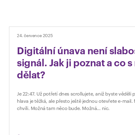
24. července 2025
Digitální únava není slabos
signál. Jak ji poznat a co s 
dělat?
Je 22:47. Už potřetí dnes scrollujete, aniž byste věděli p
hlava je těžká, ale přesto ještě jednou otevřete e-mail
chvíli. Možná tam něco bude. Možná… nic.