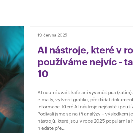
19. června 2025
AI nástroje, které v 
používáme nejvíc - t
10
AI neumí uvařit kafe ani vyvenčit psa (zatí
e-maily, vytvořit grafiku, překládat dokumen
informace. Které AI nástroje nejčastěji použ
Podívali jsme se na tři analýzy – výsledkem je
nástrojů, které jsou v roce 2025 populární a
hledáte pře…