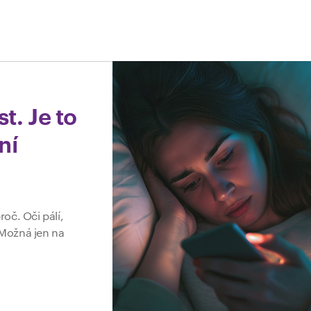
t. Je to
ní
roč. Oči pálí,
. Možná jen na