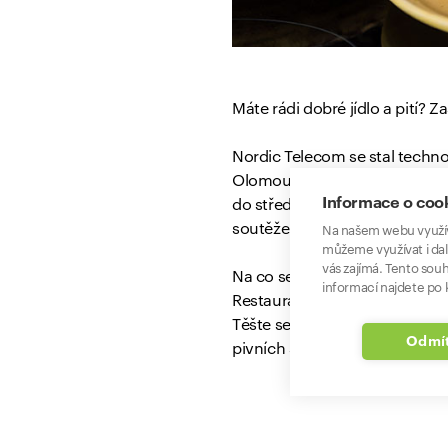
Máte rádi dobré jídlo a pití? 
Nordic Telecom se stal techno
Olomouci, Pardubicích, Brnu a
Informace o coo
do středy 10. 5. 2023
zapojit 
soutěže si přečtěte
tady
.
Na našem webu využív
můžeme využívat i dal
vás zajímá. Tento souh
Na co se mimo jiné můžete le
informací najdete po k
Restaurace U Sapíků na Kloko
Těšte se také na řízené degus
Odmít
pivních speciálů. Více na
www.