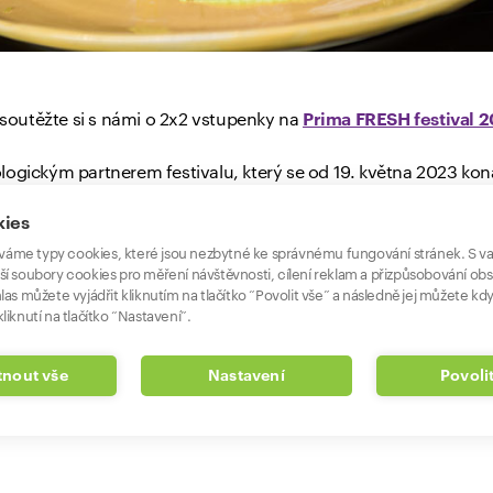
Zasoutěžte si s námi o 2x2 vstupenky na
Prima FRESH festival 
logickým partnerem festivalu, který se od 19. května 2023 koná
 Liberci. A díky partnerství se na našem facebookovém profil
kies
do soutěže o 2×2 vstupenky
pro každé z pěti měst. Podrobné 
áme typy cookies, které jsou nezbytné ke správnému fungování stránek. S v
ší soubory cookies pro měření návštěvnosti, cílení reklam a přizpůsobování ob
las můžete vyjádřit kliknutím na tlačítko “Povolit vše” a následně jej můžete kdy
tos těšit? Menu od Café Imperial pod vedením Zdeňka Pohlreic
liknutí na tlačítko “Nastavení”.
čné, Restaurantu Marcela Ihnačáka anebo od českého „nároďá
tace, exotické speciality, čokoládové pochoutky nebo velký výb
nout vše
Nastavení
Povoli
freshfestival.cz
.