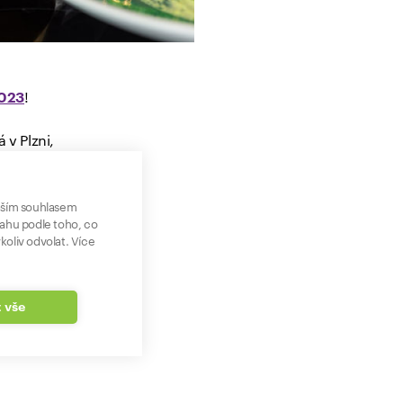
2023
!
 v Plzni,
u můžete
podmínky
aším souhlasem
sahu podle toho, co
koliv odvolat. Více
ha, z
ku“!
ěr vín a
t vše