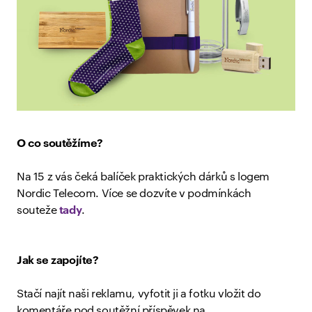
O co soutěžíme?
Na 15 z vás čeká balíček praktických dárků s logem
Nordic Telecom. Více se dozvíte v podmínkách
souteže
tady
.
Jak se zapojíte?
Stačí najít naši reklamu, vyfotit ji a fotku vložit do
komentáře pod soutěžní příspěvek na