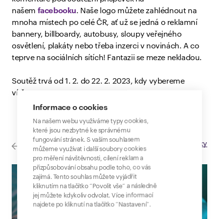
našem
facebooku
. Naše logo můžete zahlédnout na
mnoha místech po celé ČR, ať už se jedná o reklamní
bannery, billboardy, autobusy, sloupy veřejného
osvětlení, plakáty nebo třeba inzerci v novinách. A co
teprve na sociálních sítích! Fantazii se meze nekladou.
Soutěž trvá od 1. 2. do 22. 2. 2023, kdy vybereme
vítěze.
Informace o cookies
Na našem webu využíváme typy cookies,
které jsou nezbytné ke správnému
fungování stránek. S vaším souhlasem
Všechny novinky
můžeme využívat i další soubory cookies
pro měření návštěvnosti, cílení reklam a
přizpůsobování obsahu podle toho, co vás
zajímá. Tento souhlas můžete vyjádřit
kliknutím na tlačítko “Povolit vše” a následně
jej můžete kdykoliv odvolat. Více informací
najdete po kliknutí na tlačítko “Nastavení”.