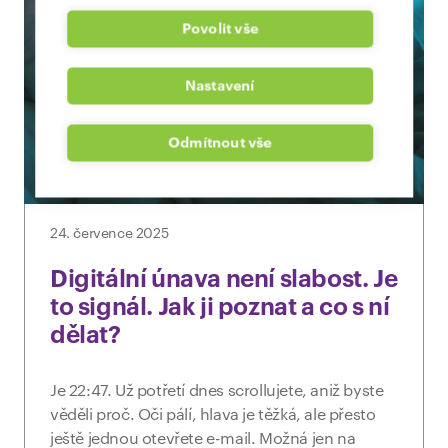
Povolit vše
Nastavení
Odmítnout vše
24. července 2025
Digitální únava není slabost. Je
to signál. Jak ji poznat a co s ní
dělat?
Je 22:47. Už potřetí dnes scrollujete, aniž byste
věděli proč. Oči pálí, hlava je těžká, ale přesto
ještě jednou otevřete e-mail. Možná jen na