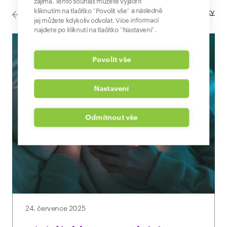
zajímá. Tento souhlas můžete vyjádřit
kliknutím na tlačítko “Povolit vše” a následně
Všechny novinky
jej můžete kdykoliv odvolat. Více informací
najdete po kliknutí na tlačítko “Nastavení”.
Povolit vše
Nastavení
Odmítnout vše
24. července 2025