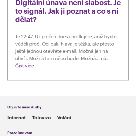
Digitální únava není slabost. Je
to signál. Jak ji poznat a co s ní
dělat?
Je 22:47. Už potřetí dnes scrollujete, aniž byste
věděli proč. Oči pálí, hlava je těžká, ale přesto
ještě jednou otevřete e-mail. Možná jen na
chvíli. Možná tam něco bude. Možná… nic.
Číst více
Objevte naše služby
Internet
Televize
Volání
Poradíme vám