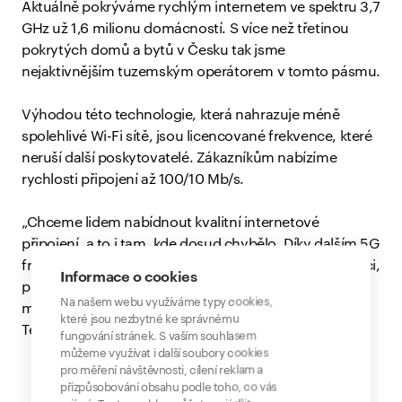
Aktuálně pokrýváme rychlým internetem ve spektru 3,7
GHz už 1,6 milionu domácností. S více než třetinou
pokrytých domů a bytů v Česku tak jsme
nejaktivnějším tuzemským operátorem v tomto pásmu.
Výhodou této technologie, která nahrazuje méně
spolehlivé Wi-Fi sítě, jsou licencované frekvence, které
neruší další poskytovatelé. Zákazníkům nabízíme
rychlosti připojení až 100/10 Mb/s.
„Chceme lidem nabídnout kvalitní internetové
připojení, a to i tam, kde dosud chybělo. Díky dalším 5G
frekvencím, které jsme úspěšně vydražili v loňské aukci,
Informace o cookies
plánujeme navíc v blízké budoucnosti vstoupit i na
Na našem webu využíváme typy cookies,
mobilní trh,“ říká Jan Čornej, výkonný ředitel Nordic
které jsou nezbytné ke správnému
Telecomu.
fungování stránek. S vaším souhlasem
můžeme využívat i další soubory cookies
pro měření návštěvnosti, cílení reklam a
přizpůsobování obsahu podle toho, co vás