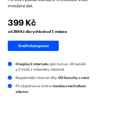
množství dat.
399 Kč
od 399 Kč dle rychlosti od 7. měsíce
Ověřit dostupnost
Oneplay k internetu
jako bonus: 46 kanálů
a 5 titulů z videotéky měsíčně
O2 Security v ceně
Bezpečnější internet díky
instalace technikem
Při objednávce online
zdarma