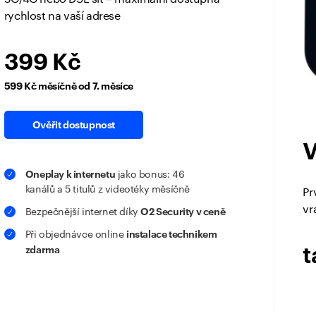
rychlost na vaší adrese
399 Kč
599 Kč měsíčně od 7. měsíce
Ověřit dostupnost
V
Oneplay k internetu
jako bonus: 46
kanálů a 5 titulů z videotéky měsíčně
Pr
vr
O2 Security v ceně
Bezpečnější internet díky
instalace technikem
Při objednávce online
zdarma
t