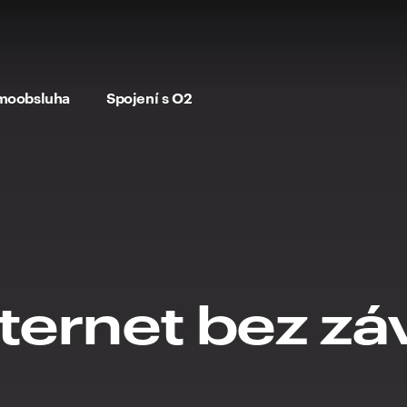
moobsluha
Spojení s O2
nternet bez z