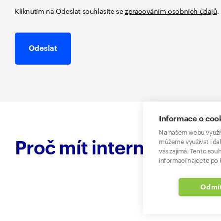
Kliknutím na Odeslat souhlasíte se
zpracováním osobních údajů
.
Odeslat
Informace o coo
Na našem webu využív
můžeme využívat i dal
Proč mít internet u O2
vás zajímá. Tento souh
informací najdete po k
Odmít