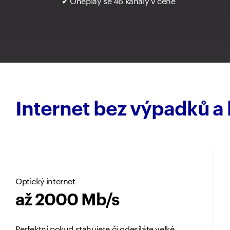
✔ Oneplay se 46 kanály v ceně
Internet bez výpadků a k
Optický internet
až 2000 Mb/s
Perfektní pokud stahujete či odesíláte velké