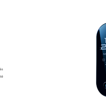
ás
tě