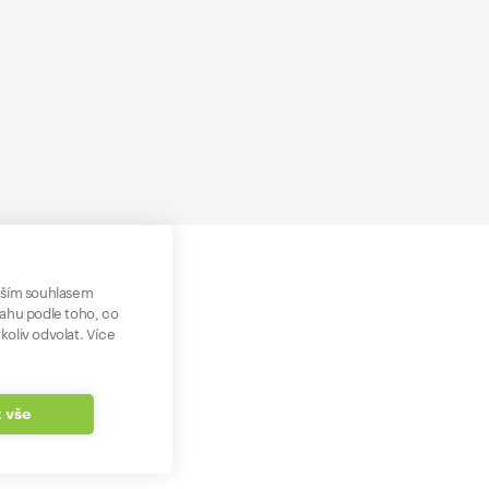
aším souhlasem
sahu podle toho, co
koliv odvolat. Více
t vše