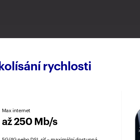
olísání rychlosti
Max internet
až 250 Mb/s
5G/4G nebo DSL síť – maximální dostupná