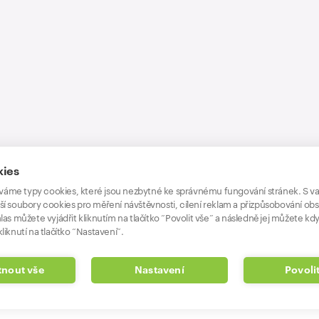
kies
áme typy cookies, které jsou nezbytné ke správnému fungování stránek. S v
ší soubory cookies pro měření návštěvnosti, cílení reklam a přizpůsobování ob
las můžete vyjádřit kliknutím na tlačítko “Povolit vše” a následně jej můžete kdy
liknutí na tlačítko “Nastavení”.
nout vše
Nastavení
Povoli