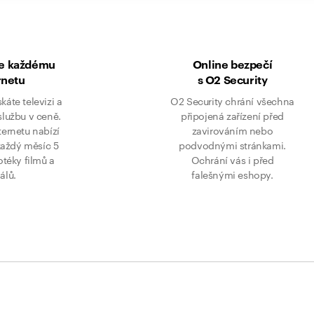
ke každému
Online bezpečí
rnetu
s O2 Security
skáte televizi a
O2 Security chrání všechna
službu v ceně.
připojená zařízení před
ternetu nabízí
zavirováním nebo
každý měsíc 5
podvodnými stránkami.
eotéky filmů a
Ochrání vás i před
iálů.
falešnými eshopy.