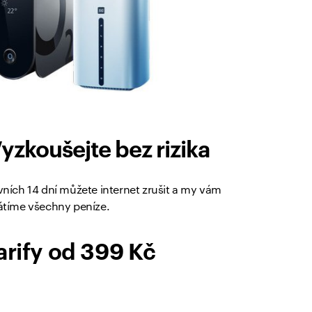
yzkoušejte bez rizika
vních 14 dní můžete internet zrušit a my vám
átíme všechny peníze.
arify od 399 Kč