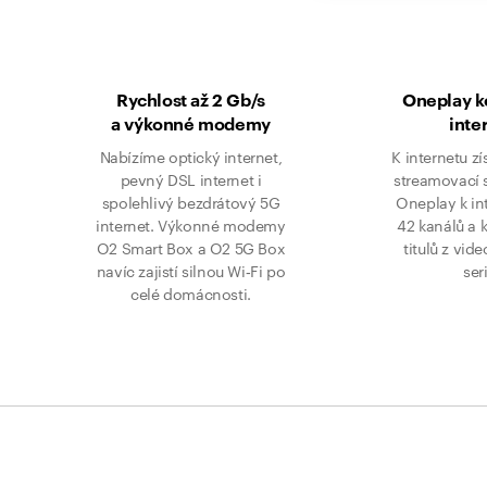
Rychlost až 2 Gb/s
Oneplay 
a výkonné modemy
inte
Nabízíme optický internet,
K internetu zí
pevný DSL internet i
streamovací 
spolehlivý bezdrátový 5G
Oneplay k in
internet. Výkonné modemy
42 kanálů a 
O2 Smart Box a O2 5G Box
titulů z vid
navíc zajistí silnou Wi‑Fi po
ser
celé domácnosti.