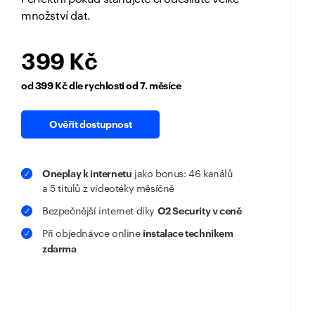
množství dat.
399 Kč
od 399 Kč dle rychlosti od 7. měsíce
Ověřit dostupnost
Oneplay k internetu
jako bonus: 46 kanálů
a 5 titulů z videotéky měsíčně
O2 Security v ceně
Bezpečnější internet díky
instalace technikem
Při objednávce online
zdarma