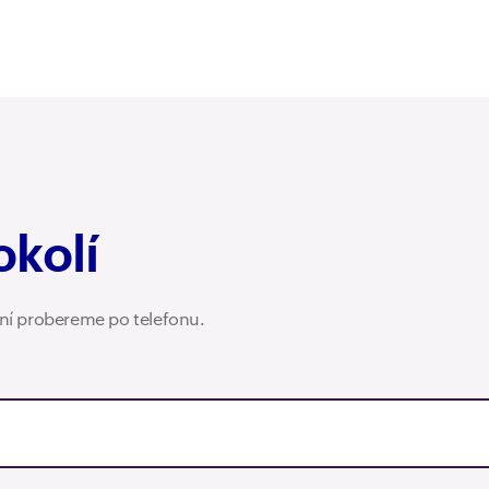
okolí
ení probereme po telefonu.