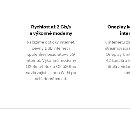
Rychlost až 2 Gb/s
Oneplay 
a výkonné modemy
inte
Nabízíme optický internet,
K internetu zí
pevný DSL internet i
streamovací 
spolehlivý bezdrátový 5G
Oneplay k in
internet. Výkonné modemy
42 kanálů a 
O2 Smart Box a O2 5G Box
titulů z vid
navíc zajistí silnou Wi‑Fi po
ser
celé domácnosti.