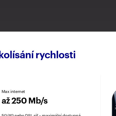
olísání rychlosti
Max internet
až 250 Mb/s
5G/4G nebo DSL síť – maximální dostupná