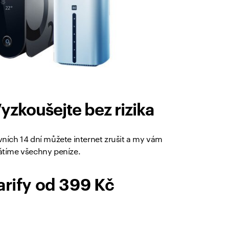
yzkoušejte bez rizika
vních 14 dní můžete internet zrušit a my vám
átíme všechny peníze.
arify od 399 Kč