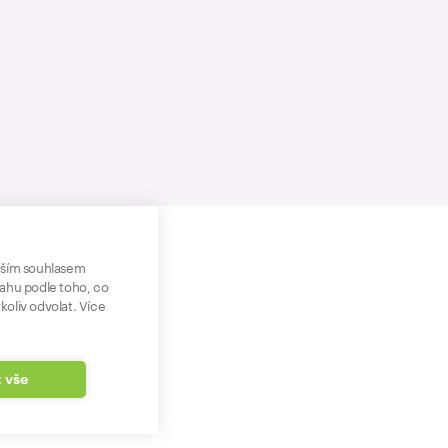
aším souhlasem
sahu podle toho, co
koliv odvolat. Více
t vše