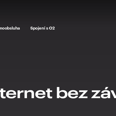
moobsluha
Spojení s O2
nternet bez z