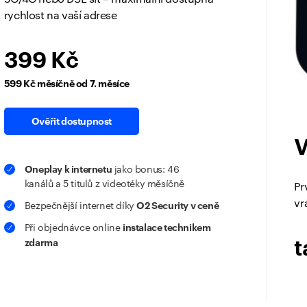
rychlost na vaší adrese
399 Kč
599 Kč měsíčně od 7. měsíce
Ověřit dostupnost
V
Oneplay k internetu
jako bonus: 46
kanálů a 5 titulů z videotéky měsíčně
Pr
vr
O2 Security v ceně
Bezpečnější internet díky
instalace technikem
Při objednávce online
zdarma
t