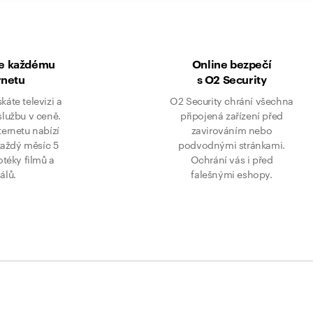
ke každému
Online bezpečí
rnetu
s O2 Security
skáte televizi a
O2 Security chrání všechna
službu v ceně.
připojená zařízení před
ternetu nabízí
zavirováním nebo
každý měsíc 5
podvodnými stránkami.
eotéky filmů a
Ochrání vás i před
iálů.
falešnými eshopy.