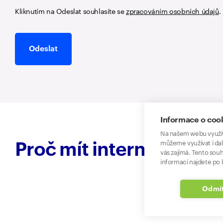
Kliknutím na Odeslat souhlasíte se
zpracováním osobních údajů
.
Odeslat
Informace o coo
Na našem webu využív
můžeme využívat i dal
Proč mít internet u O2
vás zajímá. Tento souh
informací najdete po k
Odmít