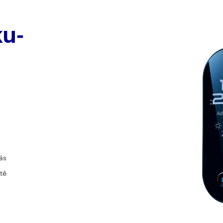
ku-
ás
tě