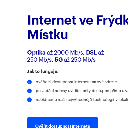
Internet ve Frýd
Místku
Optika
až 2000 Mb/s,
DSL
až
250 Mb/s,
5G
až 250 Mb/s
Jak to funguje:
ověřte si dostupnost internetu na své adrese
po zadání adresy uvidíte tarify dostupné přímo u v
nabídneme naši nejvýhodnější technologii v lokali
Ověřit dostupnost internetu