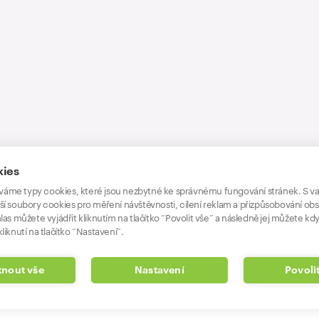
kies
áme typy cookies, které jsou nezbytné ke správnému fungování stránek. S v
ší soubory cookies pro měření návštěvnosti, cílení reklam a přizpůsobování ob
las můžete vyjádřit kliknutím na tlačítko “Povolit vše” a následně jej můžete kdy
liknutí na tlačítko “Nastavení”.
nout vše
Nastavení
Povoli