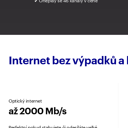
✔ Oneplay se 46 kanály v ceně
Internet bez výpadků a k
Optický internet
až 2000 Mb/s
Perfektní pokud stahujete či odesíláte velké