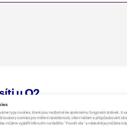
síti u O2
kies
áme typy cookies, které jsou nezbytné ke správnému fungování stránek. S v
ší soubory cookies pro měření návštěvnosti, cílení reklam a přizpůsobování ob
las můžete vyjádřit kliknutím na tlačítko “Povolit vše” a následně jej můžete kdy