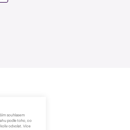
aším souhlasem
sahu podle toho, co
koliv odvolat. Více