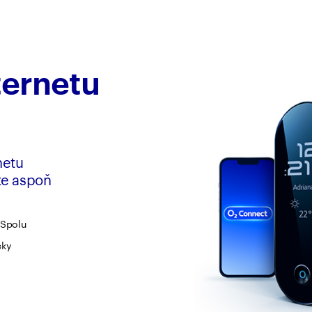
ternetu
netu
te aspoň
 Spolu
icky