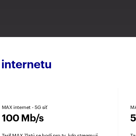
 internetu
MAX internet - 5G síť
MA
100 Mb/s
5
Tarif MAX Zlatý se hodí pro ty, kdo streamují
Ta