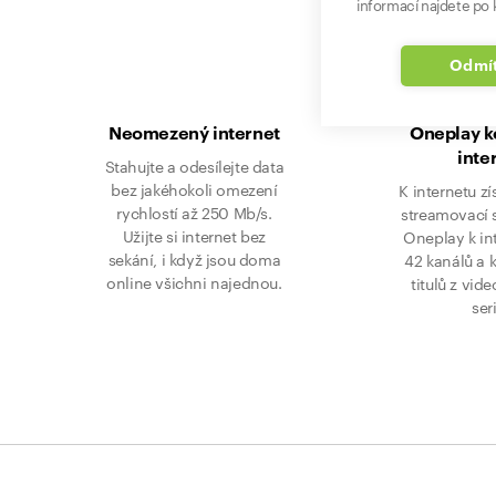
informací najdete po k
Odmít
Neomezený internet
Oneplay 
inte
Stahujte a odesílejte data
bez jakéhokoli omezení
K internetu zí
rychlostí až 250 Mb/s.
streamovací 
Užijte si internet bez
Oneplay k in
sekání, i když jsou doma
42 kanálů a 
online všichni najednou.
titulů z vid
ser