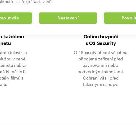
liknutí na tlačítko “Nastavení”.
nout vše
Nastavení
Povoli
ke každému
Online bezpečí
rnetu
s O2 Security
skáte televizi a
O2 Security chrání všechna
službu v ceně.
připojená zařízení před
ternetu nabízí
zavirováním nebo
každý měsíc 5
podvodnými stránkami.
eotéky filmů a
Ochrání vás i před
iálů.
falešnými eshopy.