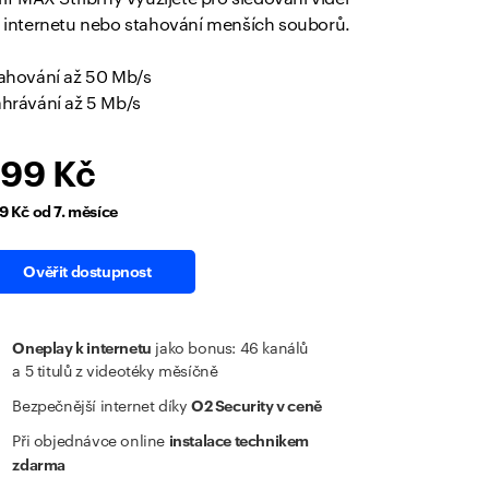
 internetu nebo stahování menších souborů.
ahování až 50 Mb/s
hrávání až 5 Mb/s
99 Kč
9 Kč od 7. měsíce
Ověřit dostupnost
Oneplay k internetu
jako bonus: 46 kanálů
a 5 titulů z videotéky měsíčně
O2 Security v ceně
Bezpečnější internet díky
instalace technikem
Při objednávce online
zdarma