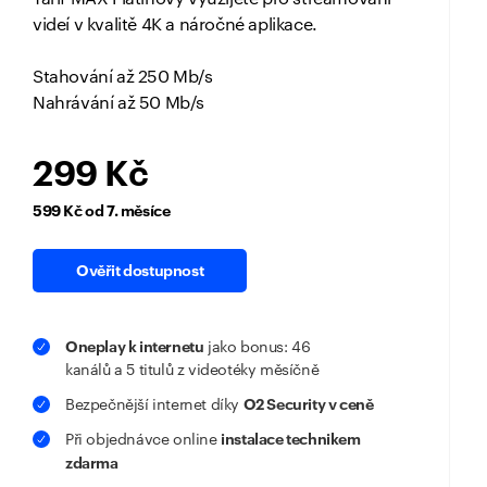
videí v kvalitě 4K a náročné aplikace.
Stahování až 250 Mb/s
Nahrávání až 50 Mb/s
299 Kč
599 Kč od 7. měsíce
Ověřit dostupnost
Oneplay k internetu
jako bonus: 46
kanálů a 5 titulů z videotéky měsíčně
O2 Security v ceně
Bezpečnější internet díky
instalace technikem
Při objednávce online
zdarma