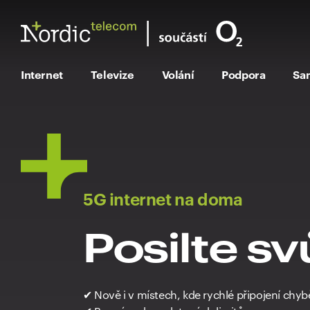
Internet
Televize
Volání
Podpora
Sa
5G internet na doma
Posilte sv
✔ Nově i v místech, kde rychlé připojení chyb