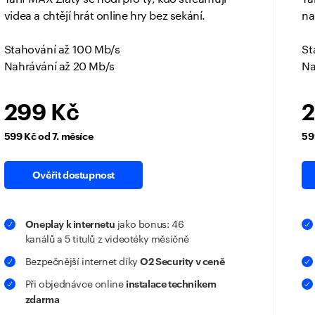
videa a chtějí hrát online hry bez sekání.
na
Stahování až 100 Mb/s
St
Nahrávání až 20 Mb/s
Na
299 Kč
2
599 Kč od 7. měsíce
59
Ověřit dostupnost
Oneplay k internetu
jako bonus: 46
kanálů a 5 titulů z videotéky měsíčně
O2 Security v ceně
Bezpečnější internet díky
instalace technikem
Při objednávce online
zdarma