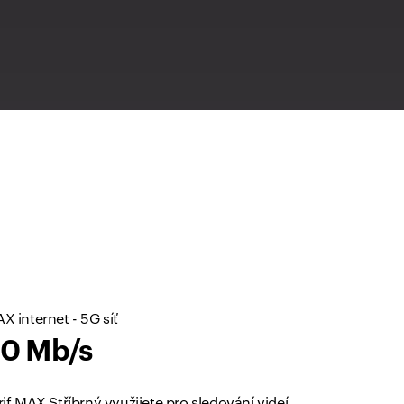
X internet - 5G síť
0 Mb/s
rif MAX Stříbrný využijete pro sledování videí