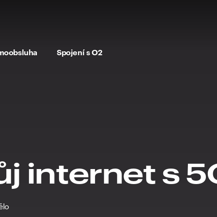
moobsluha
Spojení s O2
ůj internet s 
ělo