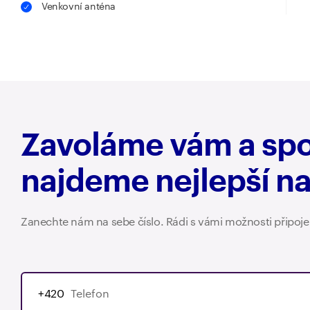
Venkovní anténa
Zavoláme vám a sp
najdeme nejlepší n
Zanechte nám na sebe číslo. Rádi s vámi možnosti připoj
+420
+420