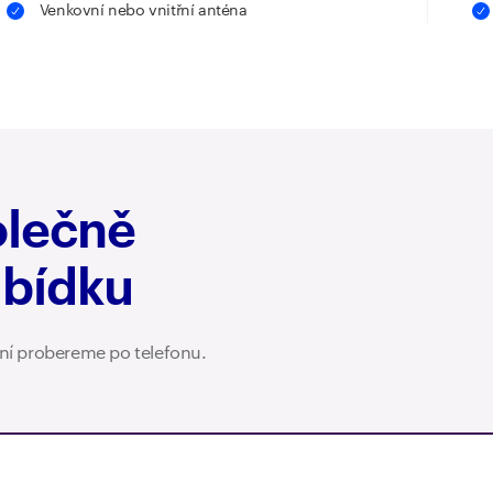
Venkovní nebo vnitřní anténa
olečně
abídku
ení probereme po telefonu.