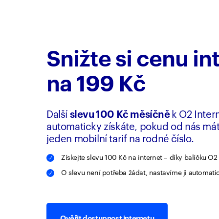
Snižte si cenu in
na 199 Kč
Další
slevu 100 Kč měsíčně
k O2 Inter
automaticky získáte, pokud od nás má
jeden mobilní tarif na rodné číslo.
Získejte slevu 100 Kč na internet – díky balíčku O2
O slevu není potřeba žádat, nastavíme ji automat
Ověřit dostupnost internetu