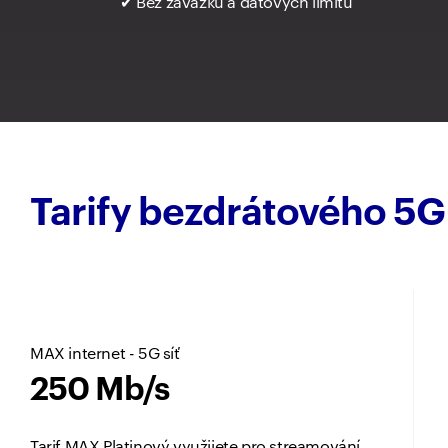
✔ Bez závazku a datových limitů
Tarify bezdrátového 5G
MAX internet - 5G síť
250 Mb/s
Tarif MAX Platinový využijete pro streamování