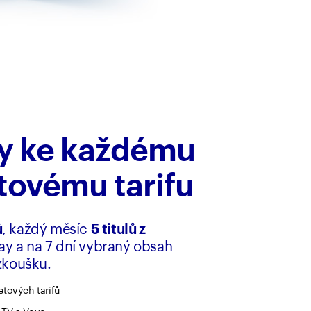
y ke každému
tovému tarifu
ů
, každý měsíc
5 titulů z
y a na 7 dní vybraný obsah
 zkoušku.
etových tarifů