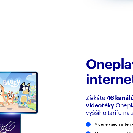
Onepla
interne
Získáte
46 kanál
videotéky
Onepla
vyššího tarifu na
V ceně všech intern