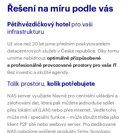
Řešení na míru podle vás
Pětihvězdičkový hotel
pro vaši
infrastrukturu
Už více než 20 let jsme předním poskytovatelem
datacentrových služeb v České republice. Díky tomu
umíme nabídnout
optimálně přizpůsobené
a profesionálně provozované prostory pro vaše IT
.
Bez investic a složité agendy.
Tolik prostoru,
kolik potřebujete
NAS server využijete hlavně pro centrální ukládání a
zálohování dat, která pak můžete jednoduše sdílet
přes lokální síť (LAN) nebo přes internet. Vedle toho
může mít i speciální funkce – může sloužit třeba jako
klient P2P sítě nebo webový server. Pro dedikované
NAS nabízíme ověřené produkty firmy Synology.