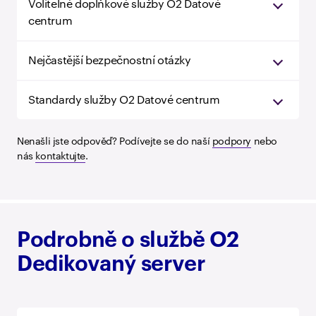
Volitelné doplňkové služby O2 Datové
centrum
Nejčastější bezpečnostní otázky
Standardy služby O2 Datové centrum
Nenašli jste odpověď? Podívejte se do naší
podpory
nebo
nás
kontaktujte
.
Podrobně o službě O2
Dedikovaný server