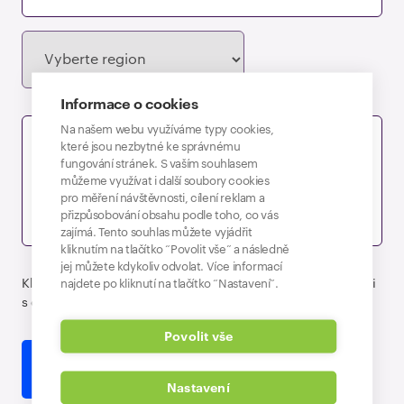
Informace o cookies
Na našem webu využíváme typy cookies,
které jsou nezbytné ke správnému
fungování stránek. S vaším souhlasem
můžeme využívat i další soubory cookies
pro měření návštěvnosti, cílení reklam a
přizpůsobování obsahu podle toho, co vás
zajímá. Tento souhlas můžete vyjádřit
kliknutím na tlačítko “Povolit vše” a následně
jej můžete kdykoliv odvolat. Více informací
najdete po kliknutí na tlačítko “Nastavení”.
Kliknutím na Odeslat souhlasíte s tím, že budete kontaktováni
s obchodní nabídkou, dle
zpracování osobních údajů
.
Povolit vše
Odeslat
Nastavení